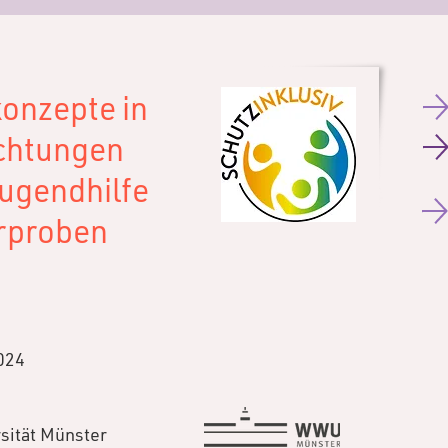
konzepte in
ichtungen
Jugendhilfe
erproben
024
sität Münster